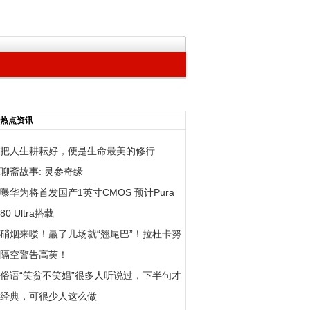
热点资讯
把人生耕耘好，便是生命最美的修行
聊斋故事: 灵参奇缘
曝华为将首发国产1英寸CMOS 预计Pura
80 Ultra搭载
硝烟来喽！赢了几场就“翘尾巴”！拉杜卡努
隔空警告高芙！
俗语“笑贫不笑娼”很多人听说过，下半句才
经典，可很少人这么做