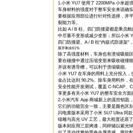
1.小米 YU7 使用了 2200MPa
车身材料的强度对于整车安全来说确
要根据应用部位进行针对性选择，并
裂能力等。
比如 A / B 柱、四门防撞梁都是
中尽量不变形或减少变形；所以小米 YU
四门防撞梁、A / B 柱“内嵌式防滚
展开剩余61%
除了高强度材料，车身也有溃缩吸能
要在碰撞中通过压缩变形来吸收碰撞
并设有诱导槽，可以利于溃缩吸能。
小米 YU7 在车身的用料上充分投入，
金占比达到 90.2%。除车身用料外，在
安全性能开发测试，覆盖 C-NCAP、
享更多有关小米 YU7 的整车安全方
2.小米汽车 App 商城新上的遥控
它们的功能完全一致，主要是颜色区
闪电黄版本采用了小米 SU7 Ultr
镭雕与高光 UV 工艺，最大程度还
版本则应用三层烤漆，同样辅以紫光纳
出了灵动优雅的黑色金属质感。两款配色