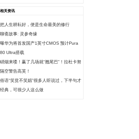
相关资讯
把人生耕耘好，便是生命最美的修行
聊斋故事: 灵参奇缘
曝华为将首发国产1英寸CMOS 预计Pura
80 Ultra搭载
硝烟来喽！赢了几场就“翘尾巴”！拉杜卡努
隔空警告高芙！
俗语“笑贫不笑娼”很多人听说过，下半句才
经典，可很少人这么做