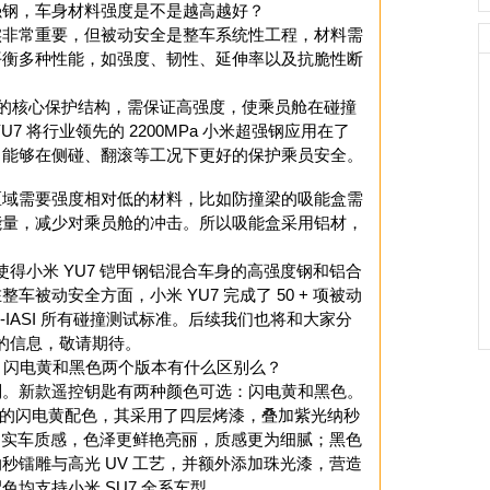
 小米超强钢，车身材料强度是不是越高越好？
实非常重要，但被动安全是整车系统性工程，材料需
平衡多种性能，如强度、韧性、延伸率以及抗脆性断
乘员舱的核心保护结构，需保证高强度，使乘员舱在碰撞
7 将行业领先的 2200MPa 小米超强钢应用在了
架”，能够在侧碰、翻滚等工况下更好的保护乘员安全。
区域需要强度相对低的材料，比如防撞梁的吸能盒需
能量，减少对乘员舱的冲击。所以吸能盒采用铝材，
使得小米 YU7 铠甲钢铝混合车身的高强度钢和铝合
整车被动安全方面，小米 YU7 完成了 50 + 项被动
C-IASI 所有碰撞测试标准。后续我们也将和大家分
面的信息，敬请期待。
钥匙，闪电黄和黑色两个版本有什么区别么？
别。新款遥控钥匙有两种颜色可选：闪电黄和黑色。
a 同款的闪电黄配色，其采用了四层烤漆，叠加紫光纳秒
原了实车质感，色泽更鲜艳亮丽，质感更为细腻；黑色
秒镭雕与高光 UV 工艺，并额外添加珠光漆，营造
均支持小米 SU7 全系车型。