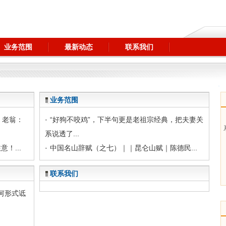
业务范围
最新动态
联系我们
业务范围
，老翁：
·
“好狗不咬鸡”，下半句更是老祖宗经典，把夫妻关
系说透了...
！...
·
中国名山辞赋（之七）｜｜昆仑山赋｜陈德民...
联系我们
何形式诋