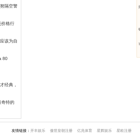
卡努隔空警
花价格行
们应该为自
 80
句才经典，
最奇特的
友情链接：
开丰娱乐
傲世皇朝注册
亿兆体育
星辉娱乐
星欧注册