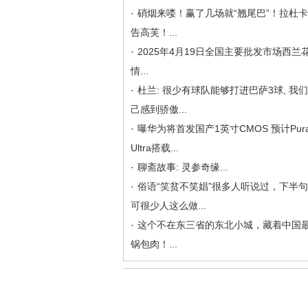
·
硝烟来喽！赢了几场就“翘尾巴”！拉杜
告高芙！...
·
2025年4月19日全国主要批发市场西兰
情...
·
杜兰: 很少有球队能够打进巴萨3球, 我
己感到骄傲...
·
曝华为将首发国产1英寸CMOS 预计Pura
Ultra搭载...
·
聊斋故事: 灵参奇缘...
·
俗语“笑贫不笑娼”很多人听说过，下半
可很少人这么做...
·
这个不在东三省的东北小城，藏着中国
锅包肉！...