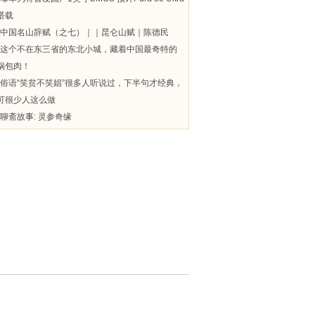
搭载
中国名山辞赋（之七）｜｜昆仑山赋｜陈德民
这个不在东三省的东北小城，藏着中国最奇特的
锅包肉！
俗语“笑贫不笑娼”很多人听说过，下半句才经典，
可很少人这么做
聊斋故事: 灵参奇缘