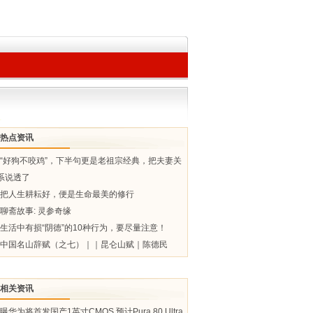
热点资讯
“好狗不咬鸡”，下半句更是老祖宗经典，把夫妻关
系说透了
把人生耕耘好，便是生命最美的修行
聊斋故事: 灵参奇缘
生活中有损“阴德”的10种行为，要尽量注意！
中国名山辞赋（之七）｜｜昆仑山赋｜陈德民
相关资讯
曝华为将首发国产1英寸CMOS 预计Pura 80 Ultra