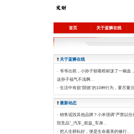
首页
关于蓝狮在线
关于蓝狮在线
·
爷爷出殡，小孙子朝着棺材泼了一碗血
这孙子福气不浅啊...
·
生活中有损“阴德”的10种行为，要尽量注意
最新动态
·
销售诋毁其他品牌？小米强调“严禁以任
毁竞品”_汽车_权益_车身...
·
把人生耕耘好，便是生命最美的修行...